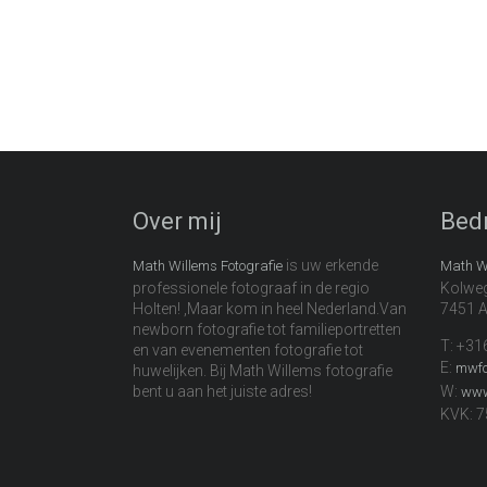
Over mij
Bed
is uw erkende
Math Willems Fotografie
Math Wi
professionele fotograaf in de regio
Kolwe
Holten! ,Maar kom in heel Nederland.Van
7451 A
newborn fotografie tot familieportretten
T: +3
en van evenementen fotografie tot
E:
mwfo
huwelijken. Bij Math Willems fotografie
bent u aan het juiste adres!
W:
www
KVK: 