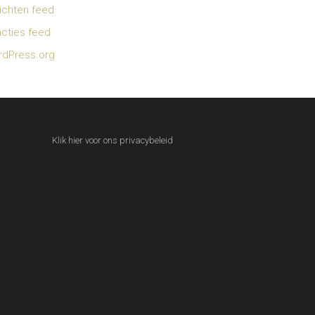
ichten feed
cties feed
dPress.org
Klik hier voor ons privacybeleid