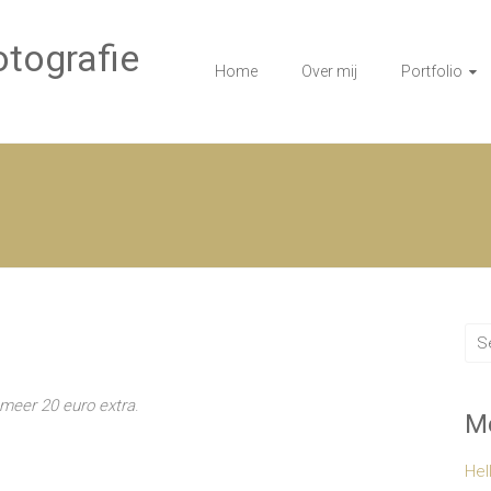
tografie
Home
Over mij
Portfolio
 meer 20 euro extra
.
Me
Hel