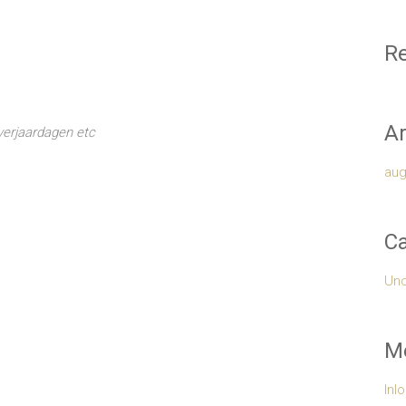
Re
Ar
verjaardagen etc
aug
Ca
Unc
M
Inl