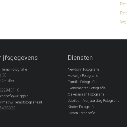
Ber
Rea
Wor
rijfsgegevens
Diensten
llems Fotografie
Newborn Fotografie
g 30
Huwelijk Fotografie
C Holten
Familie Fotografie
Evenementen Fotografie
1622943110
Cakesmash Fotografie
tografie@ziggo.nl
Jubileum/verjaardag Fotografie
.mathwillemsfotografie.nl
Kinder Fotografie
75428822
Dieren Fotografie