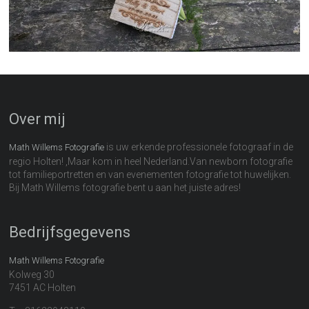
Over mij
is uw erkende professionele fotograaf in de
Math Willems Fotografie
regio Holten! ,Maar kom in heel Nederland.Van newborn fotografie
tot familieportretten en van evenementen fotografie tot huwelijken.
Bij Math Willems fotografie bent u aan het juiste adres!
Bedrijfsgegevens
Math Willems Fotografie
Kolweg 30
7451 AC Holten