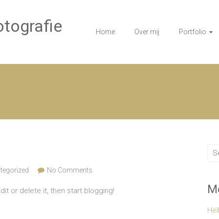
tografie
Home
Over mij
Portfolio
tegorized
No Comments
Me
t or delete it, then start blogging!
Hel