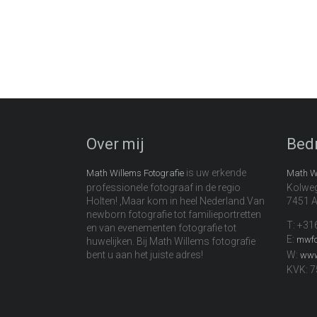
Over mij
Bed
is uw erkende
Math Willems Fotografie
Math Wi
professionele fotograaf in de regio
Kolwe
Holten! ,Maar kom in heel Nederland.Van
7451 A
newborn fotografie tot familieportretten
T: +3
en van evenementen fotografie tot
E:
mwfo
huwelijken. Bij Math Willems fotografie
bent u aan het juiste adres!
W:
www
KVK: 