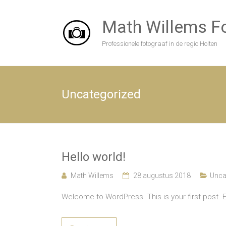
Skip
to
Math Willems Fo
content
Professionele fotograaf in de regio Holten
Uncategorized
Hello world!
Math Willems
28 augustus 2018
Unca
Welcome to WordPress. This is your first post. Edi