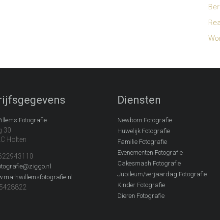
Ber
Rea
Wor
rijfsgegevens
Diensten
llems Fotografie
Newborn Fotografie
g 30
Huwelijk Fotografie
C Holten
Familie Fotografie
Evenementen Fotografie
1622943110
Cakesmash Fotografie
tografie@ziggo.nl
Jubileum/verjaardag Fotografie
.mathwillemsfotografie.nl
Kinder Fotografie
75428822
Dieren Fotografie