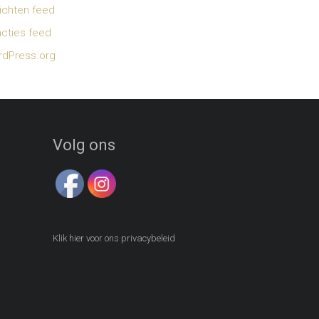
ichten feed
cties feed
dPress.org
Volg ons
Klik hier voor ons privacybeleid