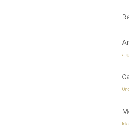
Re
Ar
aug
Ca
Unc
M
Inl