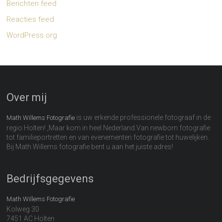
Berichten feed
Reacties feed
WordPress.org
Over mij
is uw erkende professionele fotograaf in de
Math Willems Fotografie
regio Holten! ,Maar kom in heel Nederland.Van newborn fotografie
tot familieportretten en van evenementen fotografie tot huwelijken.
Bij Math Willems fotografie bent u aan het juiste adres!
Bedrijfsgegevens
Math Willems Fotografie
Kolweg 30
7451 AC Holten