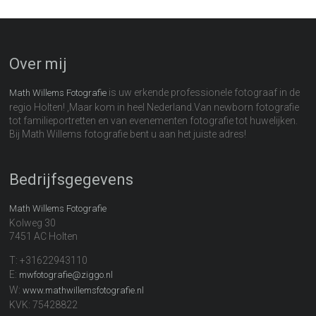
Over mij
is uw erkende professionele fotograaf in de
Math Willems Fotografie
regio Holten! ,Maar kom in heel Nederland.Van newborn fotografie
tot familieportretten en van evenementen fotografie tot huwelijken.
Bij Math Willems fotografie bent u aan het juiste adres!
Bedrijfsgegevens
Math Willems Fotografie
Kolweg 30
7451 AC Holten
T: +31622943110
E:
mwfotografie@ziggo.nl
W:
www.mathwillemsfotografie.nl
KVK: 75428822